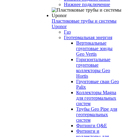
Нижнее подключение
Пластиковые трубы и системы
Uponor
Газ
Геотермальная энергия
Вертикальные
грунтовые зонды
Geo Vertis
Горизонтальные
грунтовые
коллекторы Geo
Hortis
Грунтовые сваи Geo
Palix
Коллекторы Magna
для геотермальных
систем
Трубы Geo Pipe для
геотермальных
систем
Фитинги Q&E
Фитинги и
коллекторы для