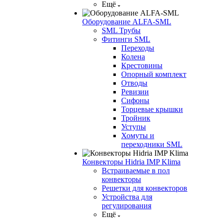
Ещё
Оборудование ALFA-SML
SML Трубы
Фитинги SML
Переходы
Колена
Крестовины
Опорный комплект
Отводы
Ревизии
Сифоны
Торцевые крышки
Тройник
Уступы
Хомуты и
переходники SML
Конвекторы Hidria IMP Klima
Встраиваемые в пол
конвекторы
Решетки для конвекторов
Устройства для
регулирования
Ещё