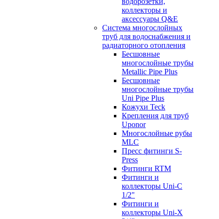
водорозетки,
коллекторы и
аксессуары Q&E
Система многослойных
труб для водоснабжения и
радиаторного отопления
Бесшовные
многослойные трубы
Metallic Pipe Plus
Бесшовные
многослойные трубы
Uni Pipe Plus
Кожухи Teck
Крепления для труб
Uponor
Многослойные рубы
MLC
Пресс фитинги S-
Press
Фитинги RTM
Фитинги и
коллекторы Uni-C
1/2"
Фитинги и
коллекторы Uni-X