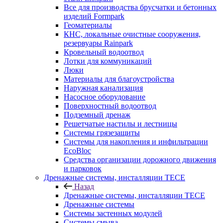
Все для производства брусчатки и бетонных
изделий Formpark
Геоматериалы
КНС, локальные очистные сооружения,
резервуары Rainpark
Кровельный водоотвод
Лотки для коммуникаций
Люки
Материалы для благоустройства
Наружная канализация
Насосное оборудование
Поверхностный водоотвод
Подземный дренаж
Решетчатые настилы и лестницы
Системы грязезащиты
Системы для накопления и инфильтрации
EcoBloc
Средства организации дорожного движения
и парковок
Дренажные системы, инсталляции TECE
Назад
Дренажные системы, инсталляции TECE
Дренажные системы
Системы застенных модулей
Системы смыва