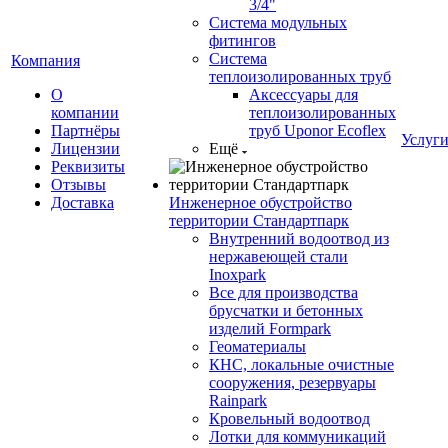
3/4"
Система модульных
фитингов
Система
Компания
теплоизолированных труб
О
Аксессуары для
компании
теплоизолированных
Партнёры
труб Uponor Ecoflex
Услуг
Лицензии
Ещё
Реквизиты
Отзывы
Доставка
Инженерное обустройство
территории Стандартпарк
Внутренний водоотвод из
нержавеющей стали
Inoxpark
Все для производства
брусчатки и бетонных
изделий Formpark
Геоматериалы
КНС, локальные очистные
сооружения, резервуары
Rainpark
Кровельный водоотвод
Лотки для коммуникаций