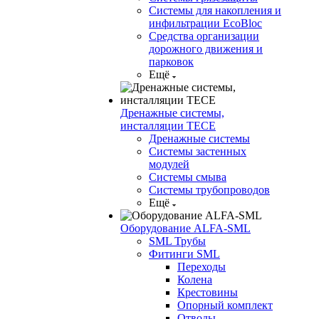
Системы для накопления и
инфильтрации EcoBloc
Средства организации
дорожного движения и
парковок
Ещё
Дренажные системы,
инсталляции TECE
Дренажные системы
Системы застенных
модулей
Системы смыва
Системы трубопроводов
Ещё
Оборудование ALFA-SML
SML Трубы
Фитинги SML
Переходы
Колена
Крестовины
Опорный комплект
Отводы