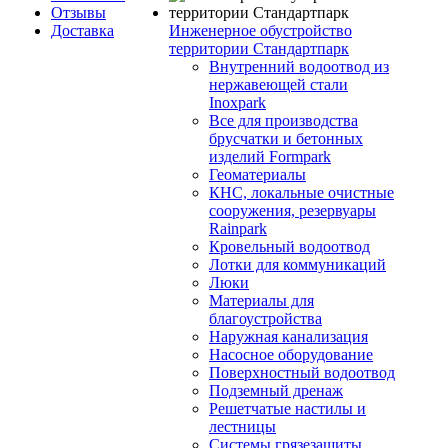
Отзывы
Доставка
Инженерное обустройство
территории Стандартпарк
Внутренний водоотвод из
нержавеющей стали
Inoxpark
Все для производства
брусчатки и бетонных
изделий Formpark
Геоматериалы
КНС, локальные очистные
сооружения, резервуары
Rainpark
Кровельный водоотвод
Лотки для коммуникаций
Люки
Материалы для
благоустройства
Наружная канализация
Насосное оборудование
Поверхностный водоотвод
Подземный дренаж
Решетчатые настилы и
лестницы
Системы грязезащиты