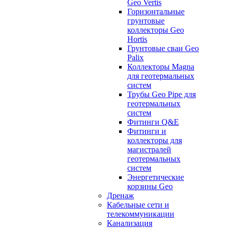
Geo Vertis
Горизонтальные
грунтовые
коллекторы Geo
Hortis
Грунтовые сваи Geo
Palix
Коллекторы Magna
для геотермальных
систем
Трубы Geo Pipe для
геотермальных
систем
Фитинги Q&E
Фитинги и
коллекторы для
магистралей
геотермальных
систем
Энергетические
корзины Geo
Дренаж
Кабельные сети и
телекоммуникации
Канализация