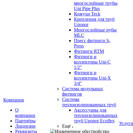
многослойные трубы
Uni Pipe Plus
Кожухи Teck
Крепления для труб
Uponor
Многослойные рубы
MLC
Пресс фитинги S-
Press
Фитинги RTM
Фитинги и
коллекторы Uni-C
1/2"
Фитинги и
коллекторы Uni-X
3/4"
Система модульных
фитингов
Система
Компания
теплоизолированных труб
О
Аксессуары для
компании
теплоизолированных
Партнёры
труб Uponor Ecoflex
Услуг
Лицензии
Ещё
Реквизиты