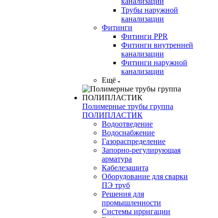
канализации
Трубы наружной
канализации
Фитинги
Фитинги PPR
Фитинги внутренней
канализации
Фитинги наружной
канализации
Ещё
Полимерные трубы группа
ПОЛИПЛАСТИК
Водоотведение
Водоснабжение
Газораспределение
Запорно-регулирующая
арматура
Кабелезащита
Оборудование для сварки
ПЭ труб
Решения для
промышленности
Системы ирригации