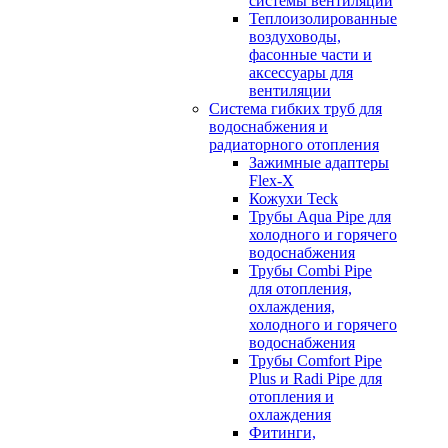
системы вентиляции
Теплоизолированные
воздуховоды,
фасонные части и
аксессуары для
вентиляции
Система гибких труб для
водоснабжения и
радиаторного отопления
Зажимные адаптеры
Flex-X
Кожухи Teck
Трубы Aqua Pipe для
холодного и горячего
водоснабжения
Трубы Combi Pipe
для отопления,
охлаждения,
холодного и горячего
водоснабжения
Трубы Comfort Pipe
Plus и Radi Pipe для
отопления и
охлаждения
Фитинги,