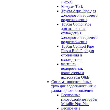
Flex-X
Кожухи Teck
Трубы Aqua Pipe для
холодного и горячего
водоснабжения
Трубы Combi Pipe
для отопления,
охлаждения,
холодного и горячего
водоснабжения
Трубы Comfort Pipe
Plus и Radi Pipe для
отопления и
охлаждения
Фитинги,
водорозетки,
коллекторы и
аксессуары Q&E
Система многослойных
труб для водоснабжения и
радиаторного отопления
Бесшовные
многослойные трубы
Metallic Pipe Plus
Бесшовные