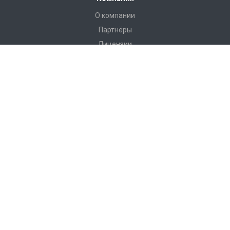
О компании
Партнёры
Лицензии
Реквизиты
Отзывы
Доставка
Реализованные проекты
Новости
Контакты
Каталог
Насосное оборудование Wilo
Теплообменники ЭТРА
Запорная арматура IMI
Радиаторы Evra
Пластиковые трубы и системы Uponor