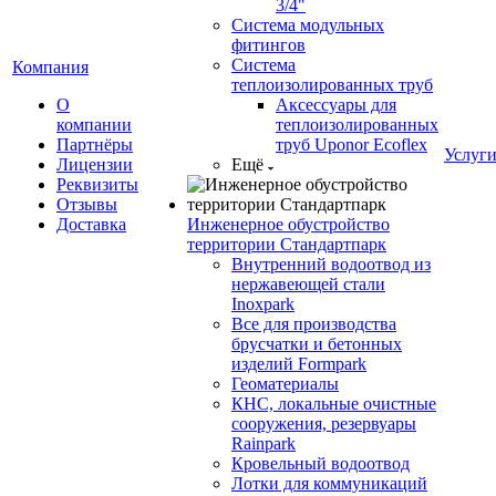
3/4"
Система модульных
фитингов
Система
Компания
теплоизолированных труб
О
Аксессуары для
компании
теплоизолированных
Партнёры
труб Uponor Ecoflex
Услуг
Лицензии
Ещё
Реквизиты
Отзывы
Доставка
Инженерное обустройство
территории Стандартпарк
Внутренний водоотвод из
нержавеющей стали
Inoxpark
Все для производства
брусчатки и бетонных
изделий Formpark
Геоматериалы
КНС, локальные очистные
сооружения, резервуары
Rainpark
Кровельный водоотвод
Лотки для коммуникаций