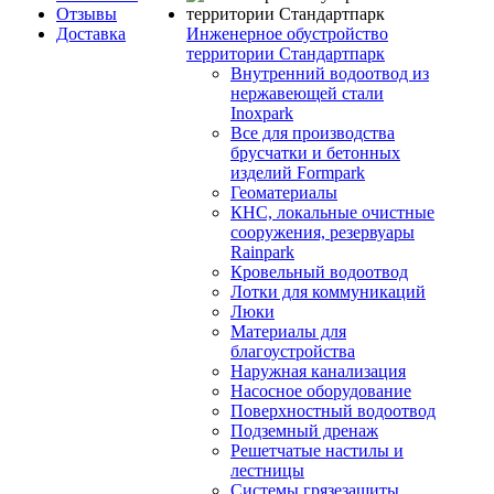
Отзывы
Доставка
Инженерное обустройство
территории Стандартпарк
Внутренний водоотвод из
нержавеющей стали
Inoxpark
Все для производства
брусчатки и бетонных
изделий Formpark
Геоматериалы
КНС, локальные очистные
сооружения, резервуары
Rainpark
Кровельный водоотвод
Лотки для коммуникаций
Люки
Материалы для
благоустройства
Наружная канализация
Насосное оборудование
Поверхностный водоотвод
Подземный дренаж
Решетчатые настилы и
лестницы
Системы грязезащиты