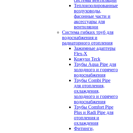
системы вентиляции
Теплоизолированные
воздуховоды,
фасонные части и
аксессуары для
вентиляции
Система гибких труб для
водоснабжения и
радиаторного отопления
Зажимные адаптеры
Flex-X
Кожухи Teck
Трубы Aqua Pipe для
холодного и горячего
водоснабжения
Трубы Combi Pipe
для отопления,
охлаждения,
холодного и горячего
водоснабжения
Трубы Comfort Pipe
Plus и Radi Pipe для
отопления и
охлаждения
Фитинги,