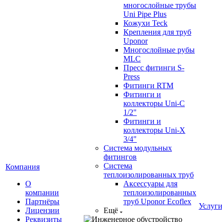
многослойные трубы
Uni Pipe Plus
Кожухи Teck
Крепления для труб
Uponor
Многослойные рубы
MLC
Пресс фитинги S-
Press
Фитинги RTM
Фитинги и
коллекторы Uni-C
1/2"
Фитинги и
коллекторы Uni-X
3/4"
Система модульных
фитингов
Система
Компания
теплоизолированных труб
О
Аксессуары для
компании
теплоизолированных
Партнёры
труб Uponor Ecoflex
Услуг
Лицензии
Ещё
Реквизиты