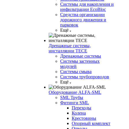
Системы для накопления и
инфильтрации EcoBloc
Средства организации
дорожного движения и
парковок
Ещё
Дренажные системы,
инсталляции TECE
Дренажные системы
Системы застенных
модулей
Системы смыва
Системы трубопроводов
Ещё
Оборудование ALFA-SML
SML Трубы
Фитинги SML
Переходы
Колена
Крестовины
Опорный комплект
Отводы