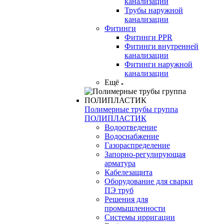
канализации
Трубы наружной
канализации
Фитинги
Фитинги PPR
Фитинги внутренней
канализации
Фитинги наружной
канализации
Ещё
Полимерные трубы группа
ПОЛИПЛАСТИК
Водоотведение
Водоснабжение
Газораспределение
Запорно-регулирующая
арматура
Кабелезащита
Оборудование для сварки
ПЭ труб
Решения для
промышленности
Системы ирригации