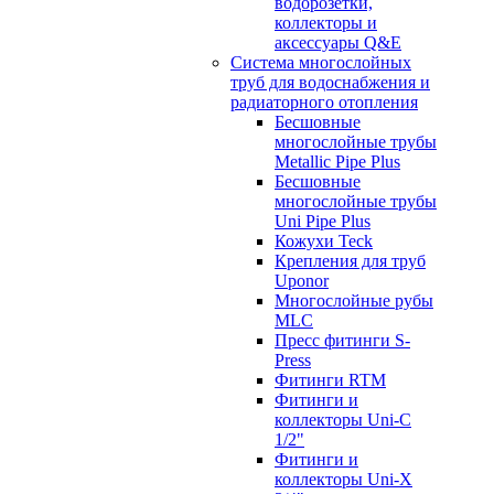
водорозетки,
коллекторы и
аксессуары Q&E
Система многослойных
труб для водоснабжения и
радиаторного отопления
Бесшовные
многослойные трубы
Metallic Pipe Plus
Бесшовные
многослойные трубы
Uni Pipe Plus
Кожухи Teck
Крепления для труб
Uponor
Многослойные рубы
MLC
Пресс фитинги S-
Press
Фитинги RTM
Фитинги и
коллекторы Uni-C
1/2"
Фитинги и
коллекторы Uni-X