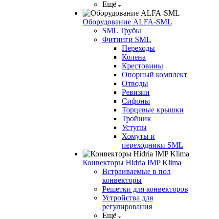
Ещё
Оборудование ALFA-SML
SML Трубы
Фитинги SML
Переходы
Колена
Крестовины
Опорный комплект
Отводы
Ревизии
Сифоны
Торцевые крышки
Тройник
Уступы
Хомуты и
переходники SML
Конвекторы Hidria IMP Klima
Встраиваемые в пол
конвекторы
Решетки для конвекторов
Устройства для
регулирования
Ещё