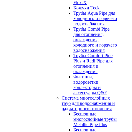
Flex-X
Кожухи Teck
Трубы Aqua Pipe для
холодного и горячего
водоснабжения
Трубы Combi Pipe
для отопления,
охлаждения,
холодного и горячего
водоснабжения
Трубы Comfort Pipe
Plus и Radi Pipe для
отопления и
охлаждения
Фитинги,
водорозетки,
коллекторы и
аксессуары Q&E
Система многослойных
труб для водоснабжения и
радиаторного отопления
Бесшовные
многослойные трубы
Metallic Pipe Plus
Бесшовные