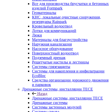
Все для производства брусчатки и бетонных
изделий Formpark
Геоматериалы
КНС, локальные очистные сооружения,
резервуары Rainpark
Кровельный водоотвод
Лотки для коммуникаций
Люки
Материалы для благоустройства
Наружная канализация
Насосное оборудование
Поверхностный водоотвод
Подземный дренаж
Решетчатые настилы и лестницы
Системы грязезащиты
Системы для накопления и инфильтрации
EcoBloc
Средства организации дорожного движения
и парковок
Дренажные системы, инсталляции TECE
Назад
Дренажные системы, инсталляции TECE
Дренажные системы
Системы застенных модулей
Системы смыва