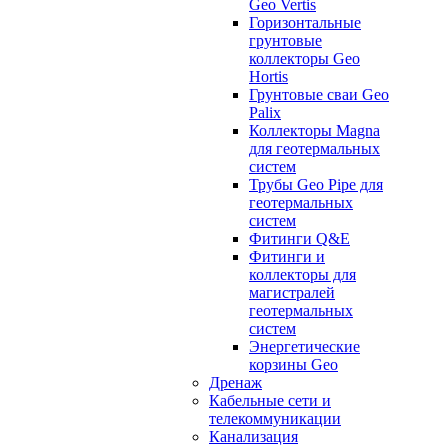
Geo Vertis
Горизонтальные
грунтовые
коллекторы Geo
Hortis
Грунтовые сваи Geo
Palix
Коллекторы Magna
для геотермальных
систем
Трубы Geo Pipe для
геотермальных
систем
Фитинги Q&E
Фитинги и
коллекторы для
магистралей
геотермальных
систем
Энергетические
корзины Geo
Дренаж
Кабельные сети и
телекоммуникации
Канализация