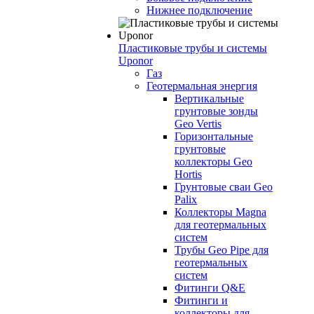
Нижнее подключение
Пластиковые трубы и системы
Uponor
Газ
Геотермальная энергия
Вертикальные
грунтовые зонды
Geo Vertis
Горизонтальные
грунтовые
коллекторы Geo
Hortis
Грунтовые сваи Geo
Palix
Коллекторы Magna
для геотермальных
систем
Трубы Geo Pipe для
геотермальных
систем
Фитинги Q&E
Фитинги и
коллекторы для