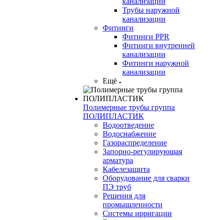
канализации
Трубы наружной
канализации
Фитинги
Фитинги PPR
Фитинги внутренней
канализации
Фитинги наружной
канализации
Ещё
Полимерные трубы группа
ПОЛИПЛАСТИК
Водоотведение
Водоснабжение
Газораспределение
Запорно-регулирующая
арматура
Кабелезащита
Оборудование для сварки
ПЭ труб
Решения для
промышленности
Системы ирригации