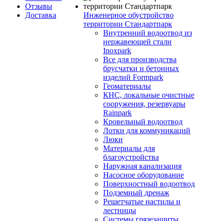
Отзывы
Доставка
Инженерное обустройство
территории Стандартпарк
Внутренний водоотвод из
нержавеющей стали
Inoxpark
Все для производства
брусчатки и бетонных
изделий Formpark
Геоматериалы
КНС, локальные очистные
сооружения, резервуары
Rainpark
Кровельный водоотвод
Лотки для коммуникаций
Люки
Материалы для
благоустройства
Наружная канализация
Насосное оборудование
Поверхностный водоотвод
Подземный дренаж
Решетчатые настилы и
лестницы
Системы грязезащиты