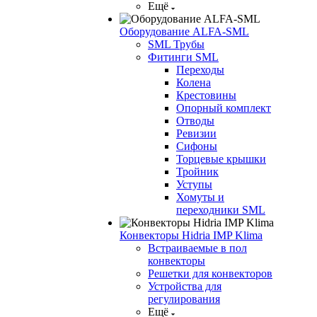
Ещё
Оборудование ALFA-SML
SML Трубы
Фитинги SML
Переходы
Колена
Крестовины
Опорный комплект
Отводы
Ревизии
Сифоны
Торцевые крышки
Тройник
Уступы
Хомуты и
переходники SML
Конвекторы Hidria IMP Klima
Встраиваемые в пол
конвекторы
Решетки для конвекторов
Устройства для
регулирования
Ещё