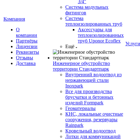
3/4"
Система модульных
фитингов
Система
Компания
теплоизолированных труб
О
Аксессуары для
компании
теплоизолированных
Партнёры
труб Uponor Ecoflex
Услуг
Лицензии
Ещё
Реквизиты
Отзывы
Доставка
Инженерное обустройство
территории Стандартпарк
Внутренний водоотвод из
нержавеющей стали
Inoxpark
Все для производства
брусчатки и бетонных
изделий Formpark
Геоматериалы
КНС, локальные очистные
сооружения, резервуары
Rainpark
Кровельный водоотвод
Лотки для коммуникаций