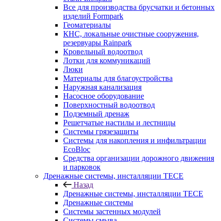
Все для производства брусчатки и бетонных
изделий Formpark
Геоматериалы
КНС, локальные очистные сооружения,
резервуары Rainpark
Кровельный водоотвод
Лотки для коммуникаций
Люки
Материалы для благоустройства
Наружная канализация
Насосное оборудование
Поверхностный водоотвод
Подземный дренаж
Решетчатые настилы и лестницы
Системы грязезащиты
Системы для накопления и инфильтрации
EcoBloc
Средства организации дорожного движения
и парковок
Дренажные системы, инсталляции TECE
Назад
Дренажные системы, инсталляции TECE
Дренажные системы
Системы застенных модулей
Системы смыва