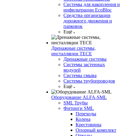
Системы для накопления и
инфильтрации EcoBloc
Средства организации
дорожного движения и
парковок
Ещё
Дренажные системы,
инсталляции TECE
Дренажные системы
Системы застенных
модулей
Системы смыва
Системы трубопроводов
Ещё
Оборудование ALFA-SML
SML Трубы
Фитинги SML
Переходы
Колена
Крестовины
Опорный комплект
Отводы