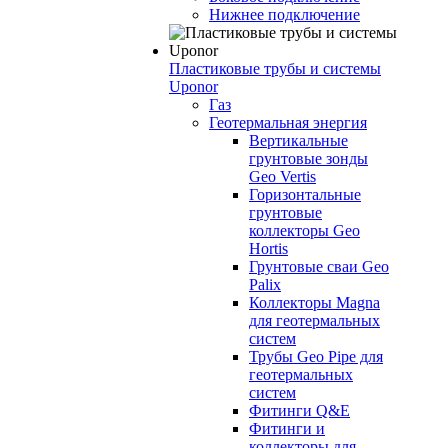
Нижнее подключение
Пластиковые трубы и системы
Uponor
Газ
Геотермальная энергия
Вертикальные
грунтовые зонды
Geo Vertis
Горизонтальные
грунтовые
коллекторы Geo
Hortis
Грунтовые сваи Geo
Palix
Коллекторы Magna
для геотермальных
систем
Трубы Geo Pipe для
геотермальных
систем
Фитинги Q&E
Фитинги и
коллекторы для