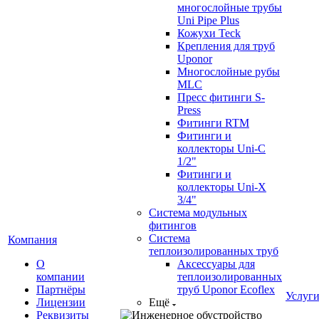
многослойные трубы
Uni Pipe Plus
Кожухи Teck
Крепления для труб
Uponor
Многослойные рубы
MLC
Пресс фитинги S-
Press
Фитинги RTM
Фитинги и
коллекторы Uni-C
1/2"
Фитинги и
коллекторы Uni-X
3/4"
Система модульных
фитингов
Система
Компания
теплоизолированных труб
О
Аксессуары для
компании
теплоизолированных
Партнёры
труб Uponor Ecoflex
Услуг
Лицензии
Ещё
Реквизиты