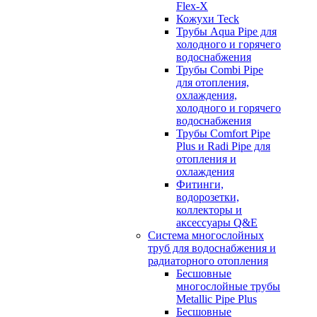
Flex-X
Кожухи Teck
Трубы Aqua Pipe для
холодного и горячего
водоснабжения
Трубы Combi Pipe
для отопления,
охлаждения,
холодного и горячего
водоснабжения
Трубы Comfort Pipe
Plus и Radi Pipe для
отопления и
охлаждения
Фитинги,
водорозетки,
коллекторы и
аксессуары Q&E
Система многослойных
труб для водоснабжения и
радиаторного отопления
Бесшовные
многослойные трубы
Metallic Pipe Plus
Бесшовные