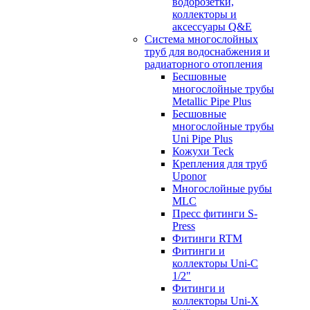
водорозетки,
коллекторы и
аксессуары Q&E
Система многослойных
труб для водоснабжения и
радиаторного отопления
Бесшовные
многослойные трубы
Metallic Pipe Plus
Бесшовные
многослойные трубы
Uni Pipe Plus
Кожухи Teck
Крепления для труб
Uponor
Многослойные рубы
MLC
Пресс фитинги S-
Press
Фитинги RTM
Фитинги и
коллекторы Uni-C
1/2"
Фитинги и
коллекторы Uni-X