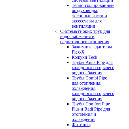
системы вентиляции
Теплоизолированные
воздуховоды,
фасонные части и
аксессуары для
вентиляции
Система гибких труб для
водоснабжения и
радиаторного отопления
Зажимные адаптеры
Flex-X
Кожухи Teck
Трубы Aqua Pipe для
холодного и горячего
водоснабжения
Трубы Combi Pipe
для отопления,
охлаждения,
холодного и горячего
водоснабжения
Трубы Comfort Pipe
Plus и Radi Pipe для
отопления и
охлаждения
Фитинги,