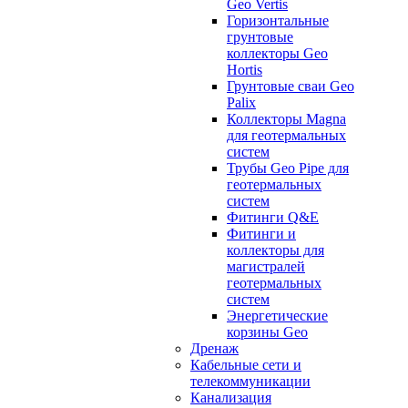
Geo Vertis
Горизонтальные
грунтовые
коллекторы Geo
Hortis
Грунтовые сваи Geo
Palix
Коллекторы Magna
для геотермальных
систем
Трубы Geo Pipe для
геотермальных
систем
Фитинги Q&E
Фитинги и
коллекторы для
магистралей
геотермальных
систем
Энергетические
корзины Geo
Дренаж
Кабельные сети и
телекоммуникации
Канализация