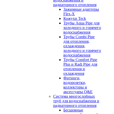
водоснабжения и
радиаторного отопления
Зажимные адаптеры
Flex-X
Кожухи Teck
Трубы Aqua Pipe для
холодного и горячего
водоснабжения
Трубы Combi Pipe
для отопления,
охлаждения,
холодного и горячего
водоснабжения
Трубы Comfort Pipe
Plus и Radi Pipe для
отопления и
охлаждения
Фитинги,
водорозетки,
коллекторы и
аксессуары Q&E
Система многослойных
труб для водоснабжения и
радиаторного отопления
Бесшовные