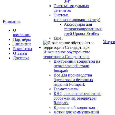
3/4"
Система модульных
фитингов
Система
теплоизолированных труб
Компания
Аксессуары для
теплоизолированных
О
труб Uponor Ecoflex
компании
Ещё
Партнёры
Услуг
Лицензии
Реквизиты
Инженерное обустройство
Отзывы
территории Стандартпарк
Доставка
Внутренний водоотвод из
нержавеющей стали
Inoxpark
Все для производства
брусчатки и бетонных
изделий Formpark
Геоматериалы
КНС, локальные очистные
сооружения, резервуары
Rainpark
Кровельный водоотвод
Лотки для коммуникаций