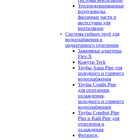
системы вентиляции
Теплоизолированные
воздуховоды,
фасонные части и
аксессуары для
вентиляции
Система гибких труб для
водоснабжения и
радиаторного отопления
Зажимные адаптеры
Flex-X
Кожухи Teck
Трубы Aqua Pipe для
холодного и горячего
водоснабжения
Трубы Combi Pipe
для отопления,
охлаждения,
холодного и горячего
водоснабжения
Трубы Comfort Pipe
Plus и Radi Pipe для
отопления и
охлаждения
Фитинги,