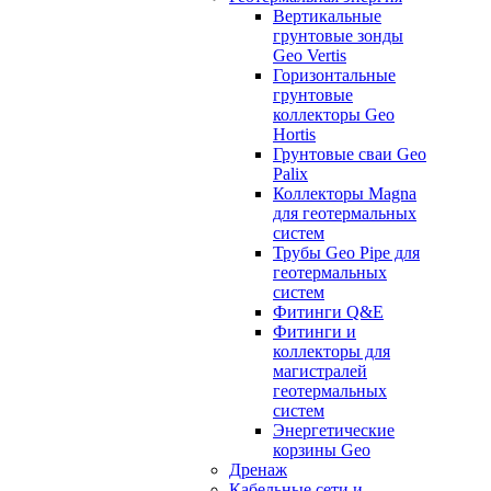
Вертикальные
грунтовые зонды
Geo Vertis
Горизонтальные
грунтовые
коллекторы Geo
Hortis
Грунтовые сваи Geo
Palix
Коллекторы Magna
для геотермальных
систем
Трубы Geo Pipe для
геотермальных
систем
Фитинги Q&E
Фитинги и
коллекторы для
магистралей
геотермальных
систем
Энергетические
корзины Geo
Дренаж
Кабельные сети и