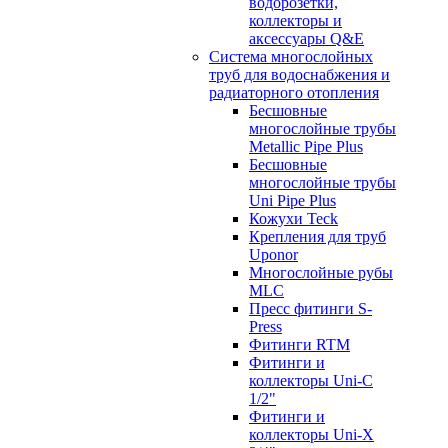
водорозетки,
коллекторы и
аксессуары Q&E
Система многослойных
труб для водоснабжения и
радиаторного отопления
Бесшовные
многослойные трубы
Metallic Pipe Plus
Бесшовные
многослойные трубы
Uni Pipe Plus
Кожухи Teck
Крепления для труб
Uponor
Многослойные рубы
MLC
Пресс фитинги S-
Press
Фитинги RTM
Фитинги и
коллекторы Uni-C
1/2"
Фитинги и
коллекторы Uni-X