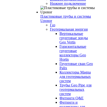
Нижнее подключение
Пластиковые трубы и системы
Uponor
Газ
Геотермальная энергия
Вертикальные
грунтовые зонды
Geo Vertis
Горизонтальные
грунтовые
коллекторы Geo
Hortis
Грунтовые сваи Geo
Palix
Коллекторы Magna
для геотермальных
систем
Трубы Geo Pipe для
геотермальных
систем
Фитинги Q&E
Фитинги и
коллекторы для