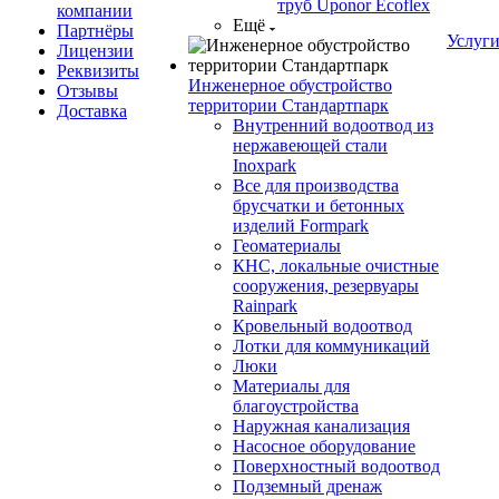
труб Uponor Ecoflex
компании
Ещё
Партнёры
Услуг
Лицензии
Реквизиты
Инженерное обустройство
Отзывы
территории Стандартпарк
Доставка
Внутренний водоотвод из
нержавеющей стали
Inoxpark
Все для производства
брусчатки и бетонных
изделий Formpark
Геоматериалы
КНС, локальные очистные
сооружения, резервуары
Rainpark
Кровельный водоотвод
Лотки для коммуникаций
Люки
Материалы для
благоустройства
Наружная канализация
Насосное оборудование
Поверхностный водоотвод
Подземный дренаж