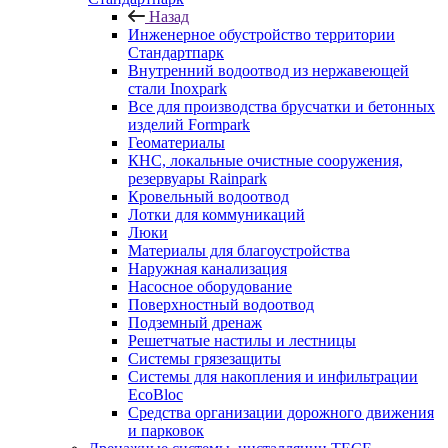
Назад
Инженерное обустройство территории
Стандартпарк
Внутренний водоотвод из нержавеющей
стали Inoxpark
Все для производства брусчатки и бетонных
изделий Formpark
Геоматериалы
КНС, локальные очистные сооружения,
резервуары Rainpark
Кровельный водоотвод
Лотки для коммуникаций
Люки
Материалы для благоустройства
Наружная канализация
Насосное оборудование
Поверхностный водоотвод
Подземный дренаж
Решетчатые настилы и лестницы
Системы грязезащиты
Системы для накопления и инфильтрации
EcoBloc
Средства организации дорожного движения
и парковок