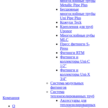
многослойные трубы
Metallic Pipe Plus
Бесшовные
многослойные трубы
Uni Pipe Plus
Кожухи Teck
Крепления для труб
Uponor
Многослойные рубы
MLC
Пресс фитинги S-
Press
Фитинги RTM
Фитинги и
коллекторы Uni-C
1/2"
Фитинги и
коллекторы Uni-X
3/4"
Система модульных
фитингов
Система
теплоизолированных труб
Компания
Аксессуары для
теплоизолированных
О