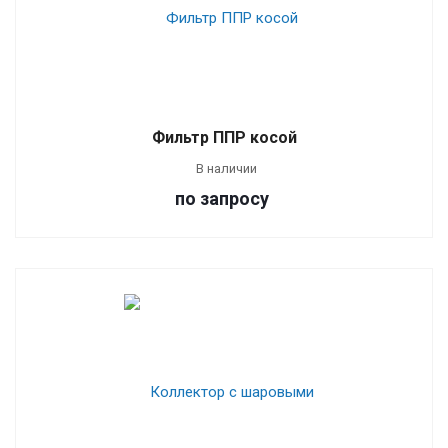
Фильтр ППР косой
В наличии
по зап
р
осу