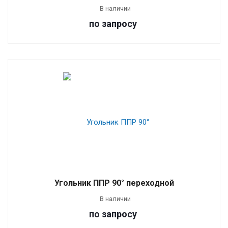
В наличии
по зап
р
осу
Угольник ППР 90° переходной
В наличии
по зап
р
осу