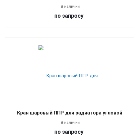
В наличии
по зап
р
осу
Кран шаровый ППР для радиатора угловой
В наличии
по зап
р
осу